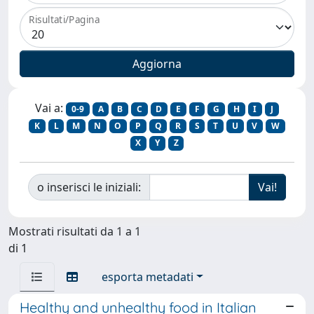
Risultati/Pagina
Vai a:
0-9
A
B
C
D
E
F
G
H
I
J
K
L
M
N
O
P
Q
R
S
T
U
V
W
X
Y
Z
o inserisci le iniziali:
Mostrati risultati da 1 a 1
di 1
esporta metadati
Healthy and unhealthy food in Italian