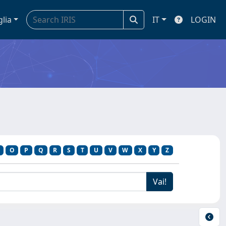
glia
IT
LOGIN
O
P
Q
R
S
T
U
V
W
X
Y
Z