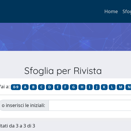
Home
Sfo
Sfoglia per Rivista
ai a:
0-9
A
B
C
D
E
F
G
H
I
J
K
L
M
N
o inserisci le iniziali:
tati da 3 a 3 di 3