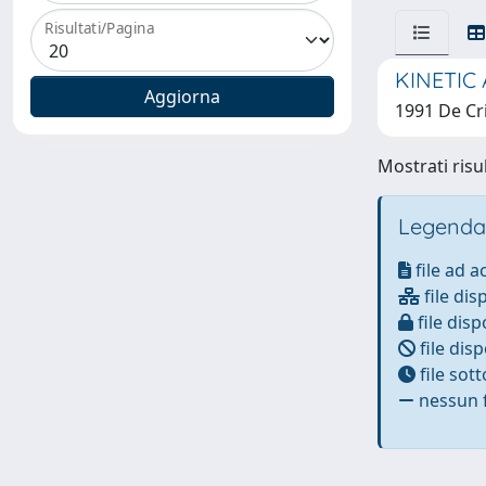
Risultati/Pagina
KINETIC
1991 De Cr
Mostrati risul
Legenda
file ad 
file dis
file disp
file disp
file sot
nessun f