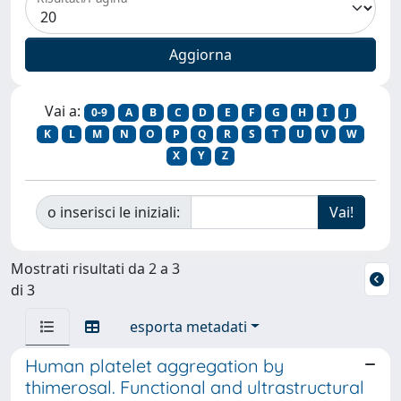
Vai a:
0-9
A
B
C
D
E
F
G
H
I
J
K
L
M
N
O
P
Q
R
S
T
U
V
W
X
Y
Z
o inserisci le iniziali:
Mostrati risultati da 2 a 3
di 3
esporta metadati
Human platelet aggregation by
thimerosal. Functional and ultrastructural