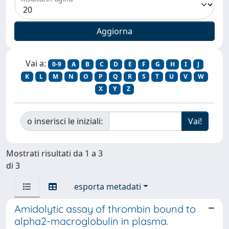
Vai a:
0-9
A
B
C
D
E
F
G
H
I
J
K
L
M
N
O
P
Q
R
S
T
U
V
W
X
Y
Z
o inserisci le iniziali:
Mostrati risultati da 1 a 3
di 3
esporta metadati
Amidolytic assay of thrombin bound to
alpha2-macroglobulin in plasma.