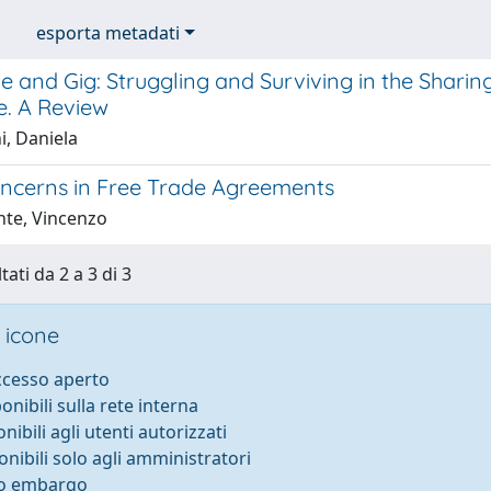
esporta metadati
e and Gig: Struggling and Surviving in the Shari
e. A Review
i, Daniela
oncerns in Free Trade Agreements
nte, Vincenzo
tati da 2 a 3 di 3
 icone
accesso aperto
ponibili sulla rete interna
onibili agli utenti autorizzati
onibili solo agli amministratori
to embargo