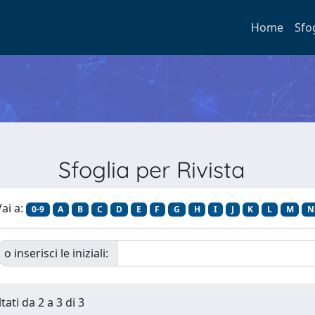
Home
Sfo
Sfoglia per Rivista
ai a:
0-9
A
B
C
D
E
F
G
H
I
J
K
L
M
N
o inserisci le iniziali:
tati da 2 a 3 di 3