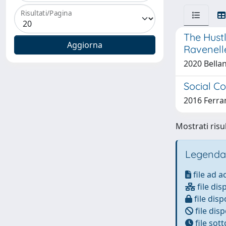
Risultati/Pagina
The Hustl
Ravenell
2020 Bellan
Social C
2016 Ferra
Mostrati risul
Legenda
file ad 
file dis
file disp
file disp
file sot