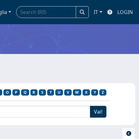
glia
IT
LOGIN
O
P
Q
R
S
T
U
V
W
X
Y
Z