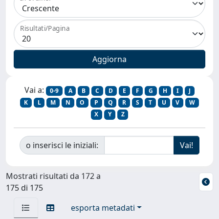
Risultati/Pagina
Vai a:
0-9
A
B
C
D
E
F
G
H
I
J
K
L
M
N
O
P
Q
R
S
T
U
V
W
X
Y
Z
o inserisci le iniziali:
Mostrati risultati da 172 a
175 di 175
esporta metadati