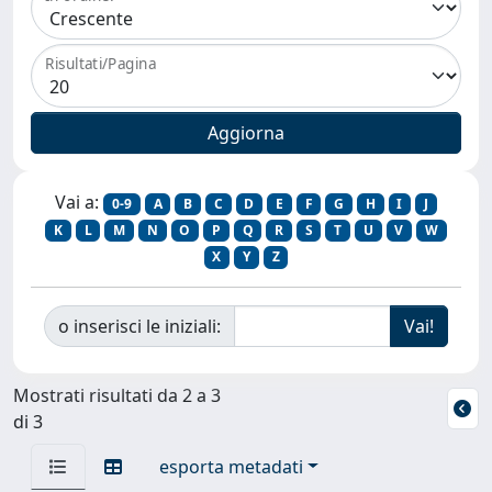
Risultati/Pagina
Vai a:
0-9
A
B
C
D
E
F
G
H
I
J
K
L
M
N
O
P
Q
R
S
T
U
V
W
X
Y
Z
o inserisci le iniziali:
Mostrati risultati da 2 a 3
di 3
esporta metadati