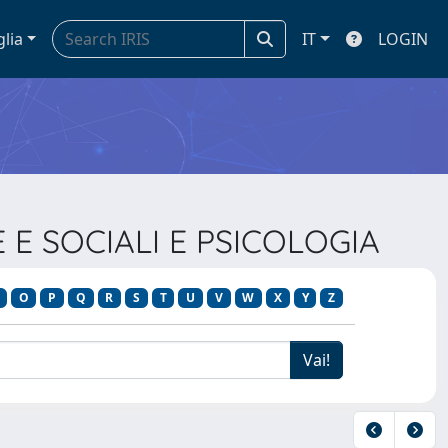
glia
IT
LOGIN
E E SOCIALI E PSICOLOGIA
O
P
Q
R
S
T
U
V
W
X
Y
Z