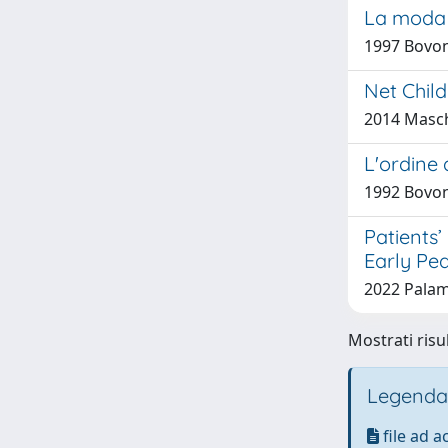
La moda d
1997 Bovon
Net Child
2014 Masch
L'ordine 
1992 Bovon
Patients
Early Pea
2022 Palame
Mostrati risul
Legenda
file ad 