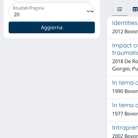
Risultati/Pagina
Identitie
2012 Bovon
Impact of
traumati
2018 De Ros
Giorgio; Pu
In tema d
1990 Bovon
In tema d
1977 Bovon
Intrapren
2002 Bovon