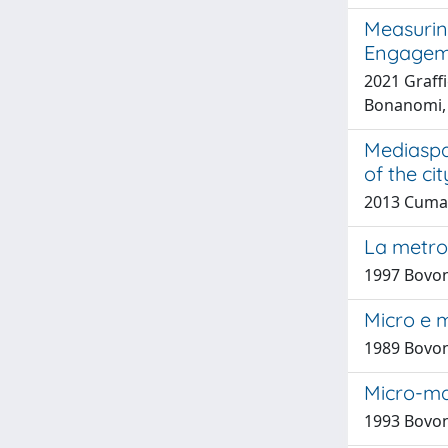
Measurin
Engageme
2021 Graffi
Bonanomi,
Mediaspa
of the ci
2013 Cuma
La metrop
1997 Bovon
Micro e 
1989 Bovon
Micro-mac
1993 Bovon