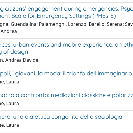
g citizens’ engagement during emergencies: Psych
nt Scale for Emergency Settings (PHEs-E)
gna, Guendalina; Palamenghi, Lorenzo; Barello, Serena; Sava
 Andrea
ces, urban events and mobile experience: an ethn
ty of design
n, Andrea Davide
oli, i giovani, la moda: il trionfo dell'immaginario
e, Laura
macro a confronto: mediazioni classiche e polari
e, Laura
ro: una dialettica congenita della sociologia
e, Laura