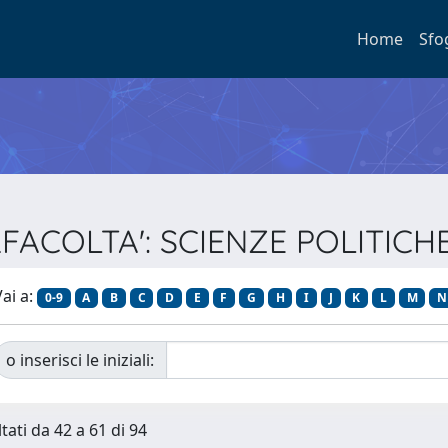
Home
Sfo
TERFACOLTA': SCIENZE POLITICH
ai a:
0-9
A
B
C
D
E
F
G
H
I
J
K
L
M
N
o inserisci le iniziali:
tati da 42 a 61 di 94