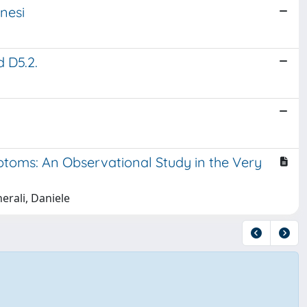
nesi
d D5.2.
ptoms: An Observational Study in the Very
erali, Daniele