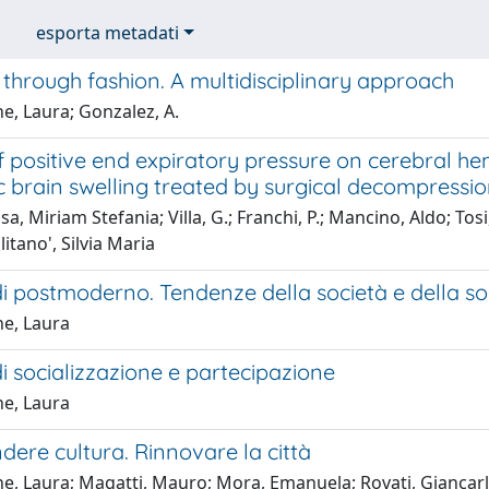
esporta metadati
s through fashion. A multidisciplinary approach
e, Laura; Gonzalez, A.
 positive end expiratory pressure on cerebral he
c brain swelling treated by surgical decompressi
a, Miriam Stefania; Villa, G.; Franchi, P.; Mancino, Aldo; Tos
litano', Silvia Maria
i postmoderno. Tendenze della società e della so
e, Laura
i socializzazione e partecipazione
e, Laura
dere cultura. Rinnovare la città
e, Laura; Magatti, Mauro; Mora, Emanuela; Rovati, Giancar