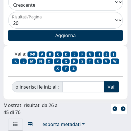
Risultati/Pagina
Vai a:
0-9
A
B
C
D
E
F
G
H
I
J
K
L
M
N
O
P
Q
R
S
T
U
V
W
X
Y
Z
o inserisci le iniziali:
Mostrati risultati da 26 a
45 di 76
esporta metadati