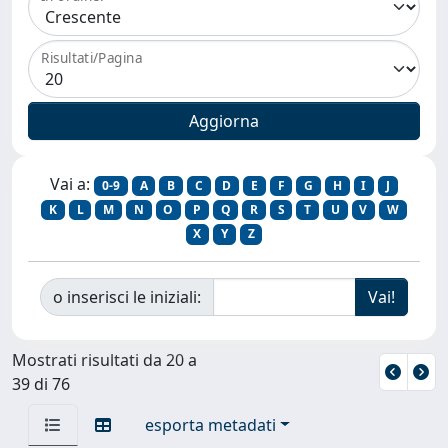
Risultati/Pagina
Vai a:
0-9
A
B
C
D
E
F
G
H
I
J
K
L
M
N
O
P
Q
R
S
T
U
V
W
X
Y
Z
o inserisci le iniziali:
Mostrati risultati da 20 a
39 di 76
esporta metadati