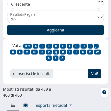
Risultati/Pagina
Vai a:
0-9
A
B
C
D
E
F
G
H
I
J
K
L
M
N
O
P
Q
R
S
T
U
V
W
X
Y
Z
o inserisci le iniziali:
Mostrati risultati da 459 a
460 di 460
esporta metadati