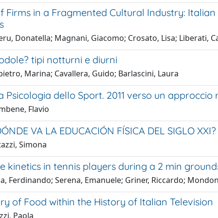
 Firms in a Fragmented Cultural Industry: Italian
s
ru, Donatella; Magnani, Giacomo; Crosato, Lisa; Liberati, C
odole? tipi notturni e diurni
etro, Marina; Cavallera, Guido; Barlascini, Laura
a Psicologia dello Sport. 2011 verso un approccio 
mbene, Flavio
DÓNDE VA LA EDUCACIÓN FÍSICA DEL SIGLO XXI?
tazzi, Simona
e kinetics in tennis players during a 2 min ground
a, Ferdinando; Serena, Emanuele; Griner, Riccardo; Mondon
ry of Food within the History of Italian Television
zzi, Paola