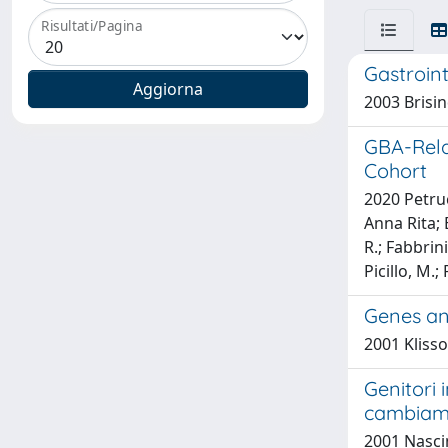
Risultati/Pagina
Gastroin
2003 Brisin
GBA-Rela
Cohort
2020 Petrucc
Anna Rita; B
R.; Fabbrini
Picillo, M.;
Genes an
2001 Klissou
Genitori 
cambiam
2001 Nasci