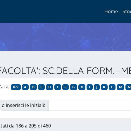
Home
Sfo
ERFACOLTA': SC.DELLA FORM.- M
ai a:
0-9
A
B
C
D
E
F
G
H
I
J
K
L
M
N
o inserisci le iniziali:
ltati da 186 a 205 di 460