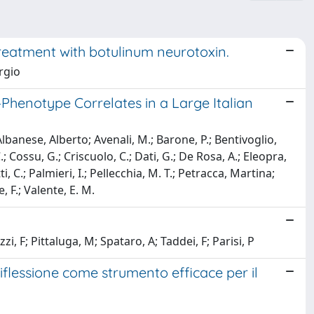
reatment with botulinum neurotoxin.
rgio
Phenotype Correlates in a Large Italian
; Albanese, Alberto; Avenali, M.; Barone, P.; Bentivoglio,
; Cossu, G.; Criscuolo, C.; Dati, G.; De Rosa, A.; Eleopra,
i, C.; Palmieri, I.; Pellecchia, M. T.; Petracca, Martina;
, F.; Valente, E. M.
zi, F; Pittaluga, M; Spataro, A; Taddei, F; Parisi, P
i riflessione come strumento efficace per il