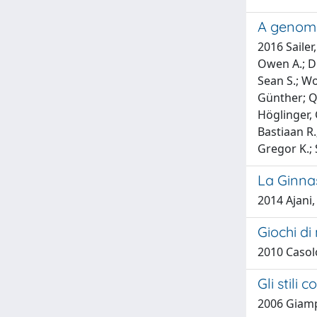
A genome
2016 Sailer
Owen A.; Di
Sean S.; Wo
Günther; Qu
Höglinger, 
Bastiaan R.
Gregor K.;
La Ginnas
2014 Ajani
Giochi di
2010 Casolo
Gli stili
2006 Giamp