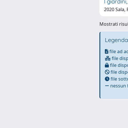
I giardini
2020 Sala,
Mostrati risu
Legenda
file ad 
file dis
file disp
file disp
file sot
nessun f