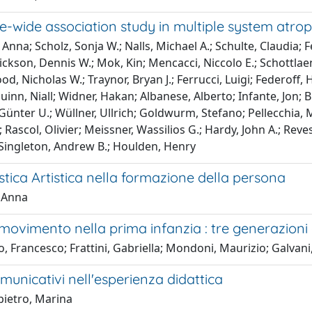
-wide association study in multiple system atro
, Anna; Scholz, Sonja W.; Nalls, Michael A.; Schulte, Claudia; 
ckson, Dennis W.; Mok, Kin; Mencacci, Niccolo E.; Schottlaend
od, Nicholas W.; Traynor, Bryan J.; Ferrucci, Luigi; Federoff
inn, Niall; Widner, Hakan; Albanese, Alberto; Infante, Jon; 
Günter U.; Wüllner, Ullrich; Goldwurm, Stefano; Pellecchia, 
; Rascol, Olivier; Meissner, Wassilios G.; Hardy, John A.; Re
 Singleton, Andrew B.; Houlden, Henry
tica Artistica nella formazione della persona
, Anna
 movimento nella prima infanzia : tre generazioni
, Francesco; Frattini, Gabriella; Mondoni, Maurizio; Galvani,
 comunicativi nell'esperienza didattica
ietro, Marina