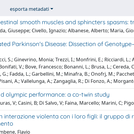
esporta metadati
testinal smooth muscles and sphincters spasms: t
da, Giuseppe; Civello, Ignazio; Albanese, Alberto; Maria, Gio
ted Parkinson's Disease: Dissection of Genotype–
i, S.; Ginevrino, Monia; Trezzi, I.; Monfrini, E.; Ricciardi, L.
onifati, V.; Bove, Francesco; Bonanni, L.; Brusa, L.; Cereda, C.
, G.; Fadda, L.; Garbellini, M.; Minafra, B.; Onofrj, M.; Pacchett
 Pisani, A.; Vallelunga, A.; Zangaglia, R.; Di Fonzo, A.; Morgante
d olympic performance: a co-twin study
ras, V; Casini, B; Di Salvo, V; Faina, Marcello; Marini, C; Pigoz
in interazione violenta con i loro figli: il gruppo d
ento
mbene, Flavio