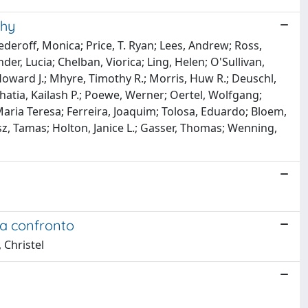
phy
Federoff, Monica; Price, T. Ryan; Lees, Andrew; Ross,
er, Lucia; Chelban, Viorica; Ling, Helen; O'Sullivan,
, Howard J.; Mhyre, Timothy R.; Morris, Huw R.; Deuschl,
Bhatia, Kailash P.; Poewe, Werner; Oertel, Wolfgang;
Maria Teresa; Ferreira, Joaquim; Tolosa, Eduardo; Bloem,
vesz, Tamas; Holton, Janice L.; Gasser, Thomas; Wenning,
 a confronto
 Christel