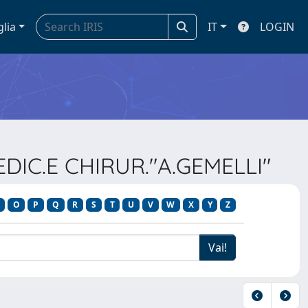
glia
IT
LOGIN
EDIC.E CHIRUR."A.GEMELLI"
O
P
Q
R
S
T
U
V
W
X
Y
Z