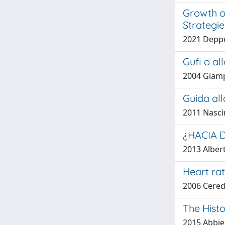
Growth of
Strategie
2021 Deppe
Gufi o all
2004 Giampi
Guida all
2011 Nasci
¿HACIA 
2013 Alber
Heart rat
2006 Cered
The Histo
2015 Abbie