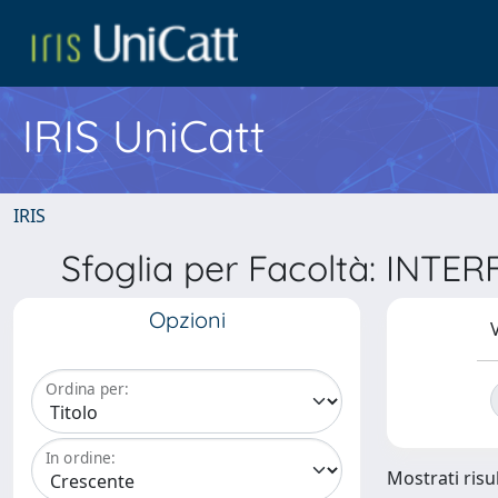
IRIS UniCatt
IRIS
Sfoglia per Facoltà: INT
Opzioni
V
Ordina per:
In ordine:
Mostrati risu