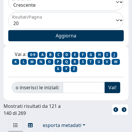
Risultati/Pagina
Vai a:
0-9
A
B
C
D
E
F
G
H
I
J
K
L
M
N
O
P
Q
R
S
T
U
V
W
X
Y
Z
o inserisci le iniziali:
Mostrati risultati da 121 a
140 di 269
esporta metadati