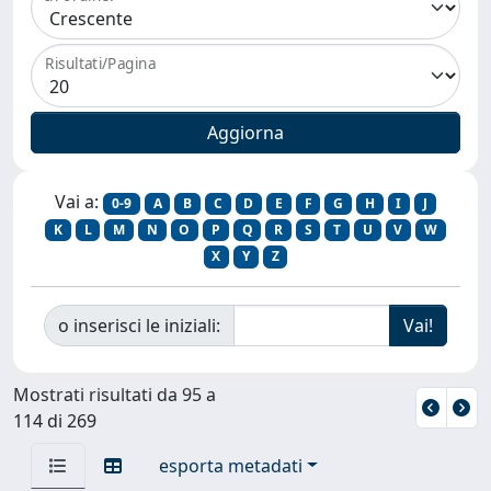
Risultati/Pagina
Vai a:
0-9
A
B
C
D
E
F
G
H
I
J
K
L
M
N
O
P
Q
R
S
T
U
V
W
X
Y
Z
o inserisci le iniziali:
Mostrati risultati da 95 a
114 di 269
esporta metadati