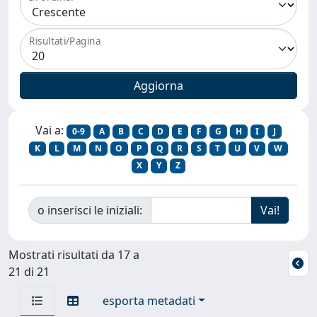
Risultati/Pagina
Vai a:
0-9
A
B
C
D
E
F
G
H
I
J
K
L
M
N
O
P
Q
R
S
T
U
V
W
X
Y
Z
o inserisci le iniziali:
Mostrati risultati da 17 a
21 di 21
esporta metadati