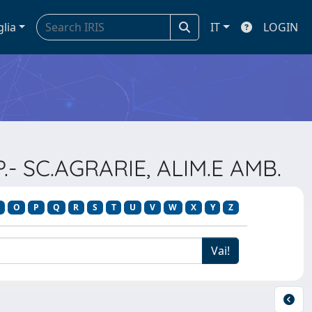
glia
IT
LOGIN
.- SC.AGRARIE, ALIM.E AMB.
O
P
Q
R
S
T
U
V
W
X
Y
Z