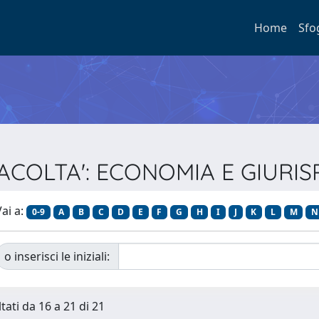
Home
Sfo
RFACOLTA': ECONOMIA E GIURISP
ai a:
0-9
A
B
C
D
E
F
G
H
I
J
K
L
M
N
o inserisci le iniziali:
tati da 16 a 21 di 21