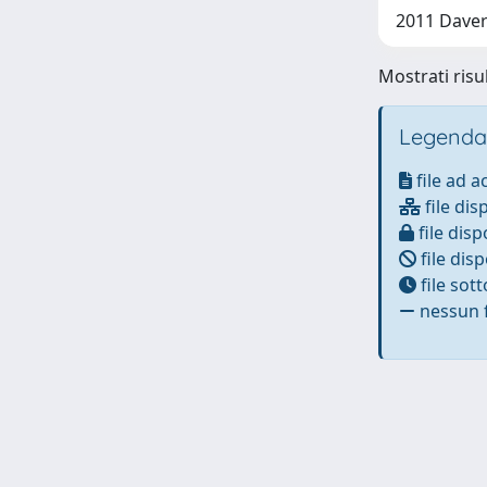
2011 Daver
Mostrati risul
Legenda
file ad 
file dis
file disp
file disp
file sot
nessun f