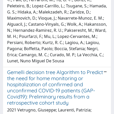
Peleteiro, B.; Lopez-Carrillo, L.; Tsugane, S.; Hamada,
G. S.; Hidaka, A.; Malekzadeh, R.; Zaridze, D.;
Maximovich, D.; Vioque, J.; Navarrete-Munoz, E. M.;
Alguacil, J.; Castano-Vinyals, G.; Wolk, A.; Hakansson,
N.; Hernandez-Ramirez, R. U.; Pakseresht, M.; Ward,
M. H.; Pourfarzi, F.; Mu, L.; Lopez-Cervantes, M.;
Persiani, Roberto; Kurtz, R. C.; Lagiou, A.; Lagiou,
Pagona; Boffetta, Paolo; Boccia, Stefania; Negri,
Erica; Camargo, M. C.; Curado, M. P.; La Vecchia, C.;
Lunet, Nuno Miguel De Sousa
Gemelli decision tree Algorithm to Predict
the need for home monitoring or
hospitalization of confirmed and
unconfirmed COVID-19 patients (GAP-
Covid19): Preliminary results from a
retrospective cohort study
2021 Vetrugno, Giuseppe; Laurenti, Patrizia;