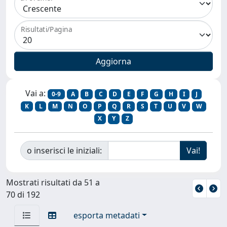
Risultati/Pagina
Vai a:
0-9
A
B
C
D
E
F
G
H
I
J
K
L
M
N
O
P
Q
R
S
T
U
V
W
X
Y
Z
o inserisci le iniziali:
Mostrati risultati da 51 a
70 di 192
esporta metadati