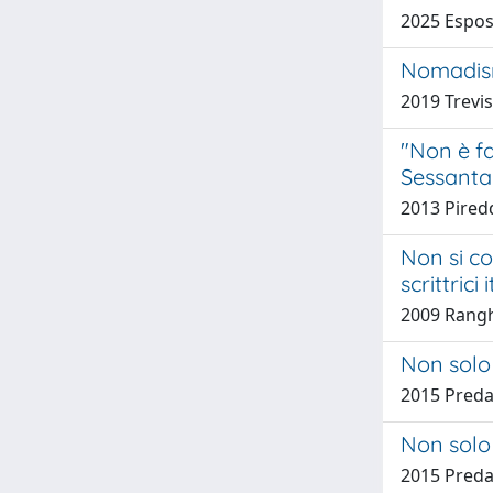
2025 Espos
Nomadism
2019 Trevi
"Non è fa
Sessanta
2013 Pired
Non si co
scrittric
2009 Rangh
Non solo 
2015 Pred
Non solo 
2015 Pred