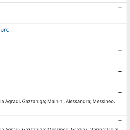
euro
rla Agradi, Gazzaniga; Mainini, Alessandra; Messineo,
e
la Agradi, Gazzaniga; Messineo, Grazia Caterina; Ubiali,