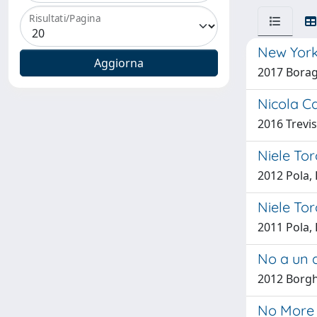
Risultati/Pagina
New York 
2017 Boragi
Nicola Ca
2016 Trevi
Niele Tor
2012 Pola,
Niele Tor
2011 Pola, 
No a un a
2012 Borgh
No More 