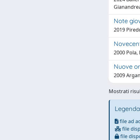
Gianandrea;
Note giov
2019 Pired
Novecento
2000 Pola,
Nuove org
2009 Argano
Mostrati risu
Legenda
file ad 
file dis
file disp