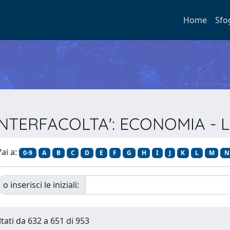
Home
Sfo
: INTERFACOLTA': ECONOMIA -
ai a:
0-9
A
B
C
D
E
F
G
H
I
J
K
L
M
N
o inserisci le iniziali:
ltati da 632 a 651 di 953