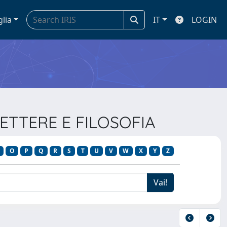
glia
IT
LOGIN
 LETTERE E FILOSOFIA
O
P
Q
R
S
T
U
V
W
X
Y
Z