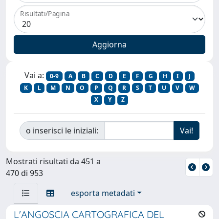
Risultati/Pagina
Vai a:
0-9
A
B
C
D
E
F
G
H
I
J
K
L
M
N
O
P
Q
R
S
T
U
V
W
X
Y
Z
o inserisci le iniziali:
Mostrati risultati da 451 a
470 di 953
esporta metadati
L'ANGOSCIA CARTOGRAFICA DEL