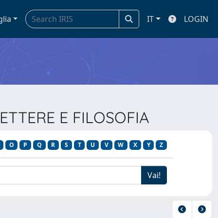
glia
IT
LOGIN
 LETTERE E FILOSOFIA
O
P
Q
R
S
T
U
V
W
X
Y
Z