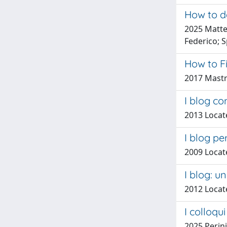
How to de
2025 Matteo
Federico; S
How to Fi
2017 Mastr
I blog co
2013 Locate
I blog p
2009 Locate
I blog: u
2012 Locate
I colloqu
2025 Perini