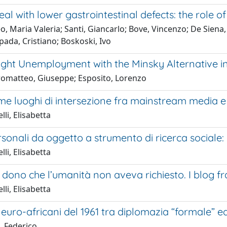
al with lower gastrointestinal defects: the role 
, Maria Valeria; Santi, Giancarlo; Bove, Vincenzo; De Siena, 
pada, Cristiano; Boskoski, Ivo
ght Unemployment with the Minsky Alternative in 
omatteo, Giuseppe; Esposito, Lorenzo
me luoghi di intersezione fra mainstream media e 
lli, Elisabetta
ersonali da oggetto a strumento di ricerca socia
lli, Elisabetta
n dono che l’umanità non aveva richiesto. I blog 
lli, Elisabetta
i euro-africani del 1961 tra diplomazia “formale” e
, Federico