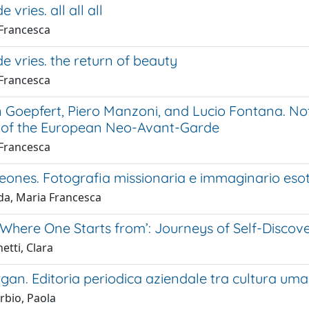
vries. all all all
 Francesca
 vries. the return of beauty
 Francesca
Goepfert, Piero Manzoni, and Lucio Fontana. Not
of the European Neo-Avant-Garde
 Francesca
leones. Fotografia missionaria e immaginario esoti
da, Maria Francesca
 Where One Starts from’: Journeys of Self-Discov
etti, Clara
an. Editoria periodica aziendale tra cultura umani
rbio, Paola