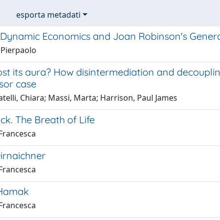
esporta metadati
 Dynamic Economics and Joan Robinson's General
 Pierpaolo
ost its aura? How disintermediation and decoupli
sor case
telli, Chiara; Massi, Marta; Harrison, Paul James
k. The Breath of Life
 Francesca
irnaichner
 Francesca
 Hamak
 Francesca