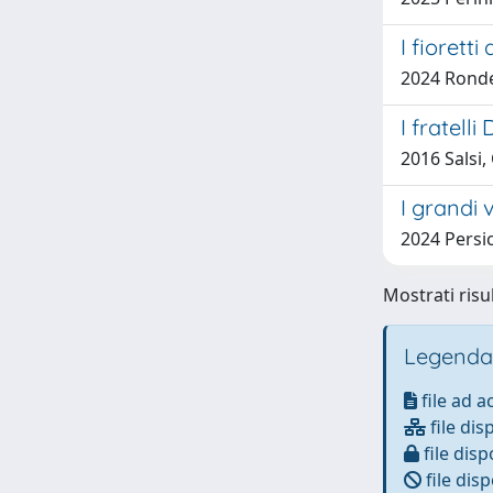
I fiorett
2024 Ronde
I fratell
2016 Salsi
I grandi 
2024 Persi
Mostrati risu
Legenda
file ad 
file dis
file disp
file disp