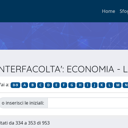
Home
Sfo
: INTERFACOLTA': ECONOMIA -
ai a:
0-9
A
B
C
D
E
F
G
H
I
J
K
L
M
N
o inserisci le iniziali:
ltati da 334 a 353 di 953