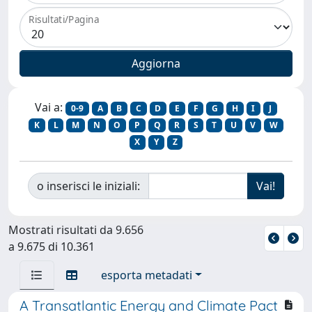
Risultati/Pagina
Vai a:
0-9
A
B
C
D
E
F
G
H
I
J
K
L
M
N
O
P
Q
R
S
T
U
V
W
X
Y
Z
o inserisci le iniziali:
Mostrati risultati da 9.656
a 9.675 di 10.361
esporta metadati
A Transatlantic Energy and Climate Pact