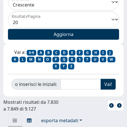
Risultati/Pagina
Vai a:
0-9
A
B
C
D
E
F
G
H
I
J
K
L
M
N
O
P
Q
R
S
T
U
V
W
X
Y
Z
o inserisci le iniziali:
Mostrati risultati da 7.830
a 7.849 di 9.127
esporta metadati