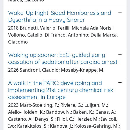
Wake-Up Right-Sided Hemiparesis and
Dysarthria in a Heavy Snorer
2018 Brunetti, Valerio; Ferilli, Michela Ada Noris;
Vollono, Catello; Di Franco, Antonino; Della Marca,
Giacomo
Waking up sooner: EEG-guided early
cessation of sedation after cardiac arrest
2026 Sandroni, Claudio; Moseby-Knappe, M.
A walk in the PARC: developing and
implementing 21st century chemical risk
assessment in Europe
2023 Marx-Stoelting, P.; Riviere, G.; Luijten, M.;
Aiello-Holden, K.; Bandow, N.; Baken, K.; Canas, A.;
Castano, A.; Denys, S.; Fillol, C.; Herzler, M.; Iavicoli,
Ivo; Karakitsios, S.; Klanova, J.; Kolossa-Gehring, M.;