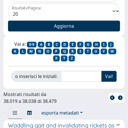
Risultati/Pagina
Vai a:
0-9
A
B
C
D
E
F
G
H
I
J
K
L
M
N
O
P
Q
R
S
T
U
V
W
X
Y
Z
o inserisci le iniziali:
Mostrati risultati da
38.019 a 38.038 di 38.479
esporta metadati
Waddling gait and invalidating rickets as