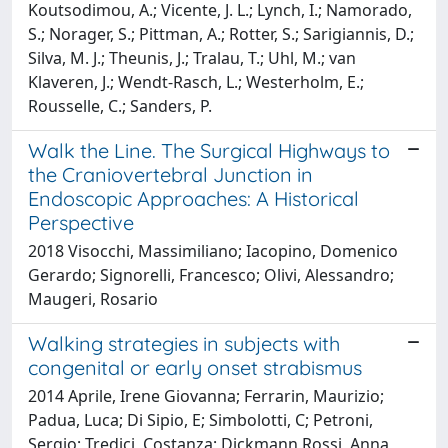
Koutsodimou, A.; Vicente, J. L.; Lynch, I.; Namorado,
S.; Norager, S.; Pittman, A.; Rotter, S.; Sarigiannis, D.;
Silva, M. J.; Theunis, J.; Tralau, T.; Uhl, M.; van
Klaveren, J.; Wendt-Rasch, L.; Westerholm, E.;
Rousselle, C.; Sanders, P.
Walk the Line. The Surgical Highways to
the Craniovertebral Junction in
Endoscopic Approaches: A Historical
Perspective
2018 Visocchi, Massimiliano; Iacopino, Domenico
Gerardo; Signorelli, Francesco; Olivi, Alessandro;
Maugeri, Rosario
Walking strategies in subjects with
congenital or early onset strabismus
2014 Aprile, Irene Giovanna; Ferrarin, Maurizio;
Padua, Luca; Di Sipio, E; Simbolotti, C; Petroni,
Sergio; Tredici, Costanza; Dickmann Rossi, Anna