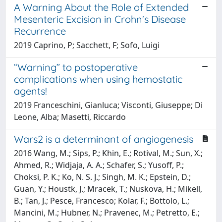
A Warning About the Role of Extended
Mesenteric Excision in Crohn's Disease
Recurrence
2019 Caprino, P; Sacchett, F; Sofo, Luigi
“Warning” to postoperative
complications when using hemostatic
agents!
2019 Franceschini, Gianluca; Visconti, Giuseppe; Di
Leone, Alba; Masetti, Riccardo
Wars2 is a determinant of angiogenesis
2016 Wang, M.; Sips, P.; Khin, E.; Rotival, M.; Sun, X.;
Ahmed, R.; Widjaja, A. A.; Schafer, S.; Yusoff, P.;
Choksi, P. K.; Ko, N. S. J.; Singh, M. K.; Epstein, D.;
Guan, Y.; Houstk, J.; Mracek, T.; Nuskova, H.; Mikell,
B.; Tan, J.; Pesce, Francesco; Kolar, F.; Bottolo, L.;
Mancini, M.; Hubner, N.; Pravenec, M.; Petretto, E.;