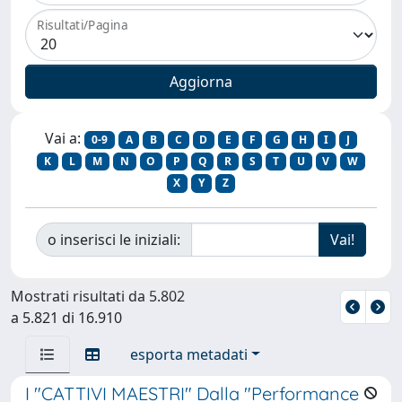
Risultati/Pagina
Vai a:
0-9
A
B
C
D
E
F
G
H
I
J
K
L
M
N
O
P
Q
R
S
T
U
V
W
X
Y
Z
o inserisci le iniziali:
Mostrati risultati da 5.802
a 5.821 di 16.910
esporta metadati
I "CATTIVI MAESTRI" Dalla "Performance