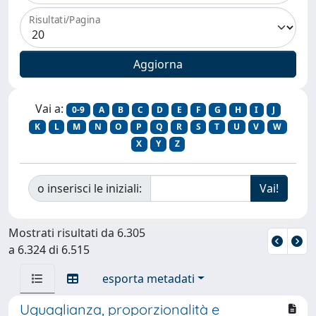
Risultati/Pagina
Vai a:
0-9
A
B
C
D
E
F
G
H
I
J
K
L
M
N
O
P
Q
R
S
T
U
V
W
X
Y
Z
o inserisci le iniziali:
Mostrati risultati da 6.305
a 6.324 di 6.515
esporta metadati
Uguaglianza, proporzionalità e