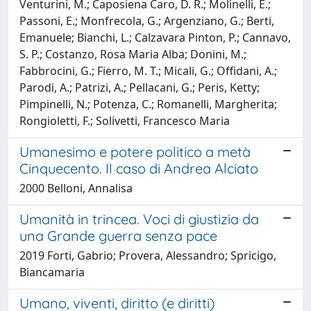
Venturini, M.; Caposiena Caro, D. R.; Molinelli, E.;
Passoni, E.; Monfrecola, G.; Argenziano, G.; Berti,
Emanuele; Bianchi, L.; Calzavara Pinton, P.; Cannavo,
S. P.; Costanzo, Rosa Maria Alba; Donini, M.;
Fabbrocini, G.; Fierro, M. T.; Micali, G.; Offidani, A.;
Parodi, A.; Patrizi, A.; Pellacani, G.; Peris, Ketty;
Pimpinelli, N.; Potenza, C.; Romanelli, Margherita;
Rongioletti, F.; Solivetti, Francesco Maria
Umanesimo e potere politico a metà
Cinquecento. Il caso di Andrea Alciato
2000 Belloni, Annalisa
Umanità in trincea. Voci di giustizia da
una Grande guerra senza pace
2019 Forti, Gabrio; Provera, Alessandro; Spricigo,
Biancamaria
Umano, viventi, diritto (e diritti)