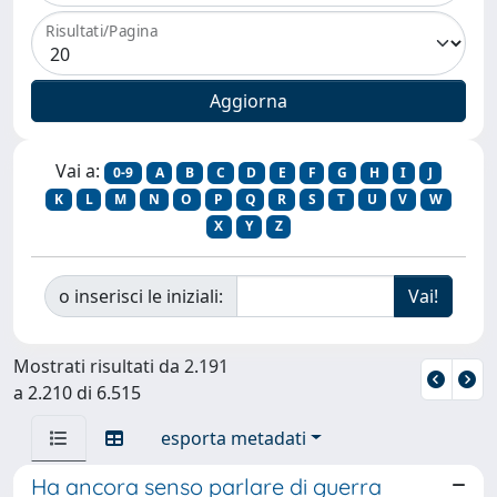
Risultati/Pagina
Vai a:
0-9
A
B
C
D
E
F
G
H
I
J
K
L
M
N
O
P
Q
R
S
T
U
V
W
X
Y
Z
o inserisci le iniziali:
Mostrati risultati da 2.191
a 2.210 di 6.515
esporta metadati
Ha ancora senso parlare di guerra