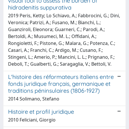
visual tool to assess the burden of
hidradenitis suppurativa
2019 Peris, Ketty; Lo Schiavo, A.; Fabbrocini, G.; Dini,
Veronica; Patrizi, A.; Fusano, M.; Bianchi, L.;
Guanziroli, Eleonora; Guarneri, C.; Parodi, A.;
Bertoldi, A.; Musumeci, M. L.; Offidani, A.;
Rongioletti, F.; Pistone, G.; Malara, G.; Potenza, C.;
Casari, A.; Franchi, C.; Ardigo, M.; Cusano, F.;
Stingeni, L.; Amerio, P.; Mancini, L. L.; Prignano, F.;
Deboli, T.; Gualberti, G.; Saragaglia, V.; Bettoli, V.
L'histoire des réformateurs italiens entre
fonds juridique français, germanique et
traditions péninsulaires (1806-1927)
2014 Solimano, Stefano
Histoire et profil juridique
2010 Feliciani, Giorgio