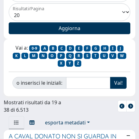
Risultati/Pagina
Vai a:
0-9
A
B
C
D
E
F
G
H
I
J
K
L
M
N
O
P
Q
R
S
T
U
V
W
X
Y
Z
o inserisci le iniziali:
Mostrati risultati da 19 a
38 di 6.513
esporta metadati
A CAVAL DONATO NON SI GUARDA IN