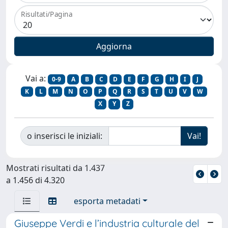
Risultati/Pagina
Vai a:
0-9
A
B
C
D
E
F
G
H
I
J
K
L
M
N
O
P
Q
R
S
T
U
V
W
X
Y
Z
o inserisci le iniziali:
Mostrati risultati da 1.437
a 1.456 di 4.320
esporta metadati
Giuseppe Verdi e l’industria culturale del