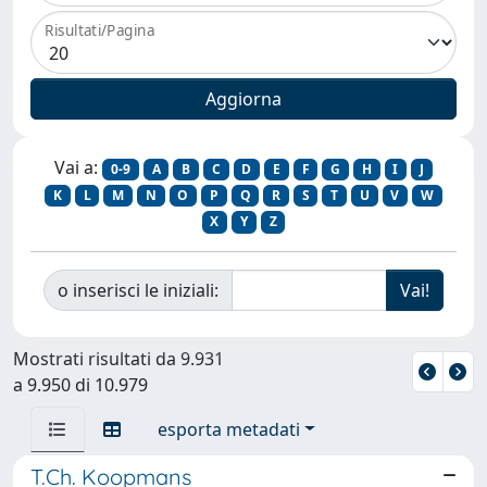
Risultati/Pagina
Vai a:
0-9
A
B
C
D
E
F
G
H
I
J
K
L
M
N
O
P
Q
R
S
T
U
V
W
X
Y
Z
o inserisci le iniziali:
Mostrati risultati da 9.931
a 9.950 di 10.979
esporta metadati
T.Ch. Koopmans