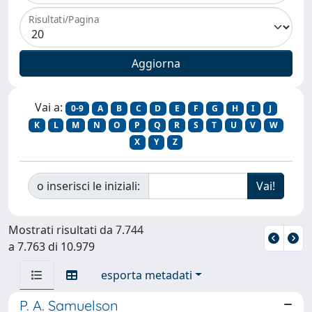
Risultati/Pagina
Vai a:
0-9
A
B
C
D
E
F
G
H
I
J
K
L
M
N
O
P
Q
R
S
T
U
V
W
X
Y
Z
o inserisci le iniziali:
Mostrati risultati da 7.744
a 7.763 di 10.979
esporta metadati
P. A. Samuelson