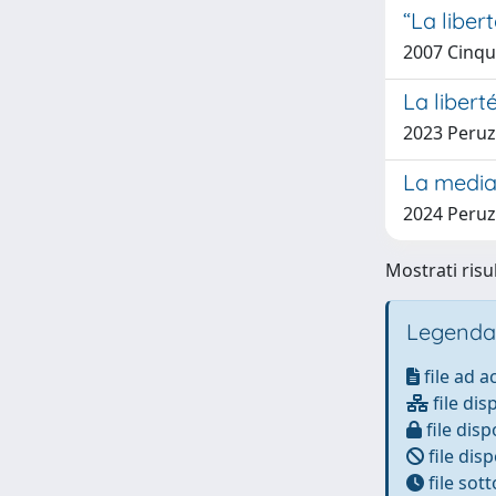
“La libe
2007 Cinqu
La libert
2023 Peruzz
La mediaz
2024 Peruzz
Mostrati risu
Legenda
file ad 
file dis
file disp
file disp
file sot