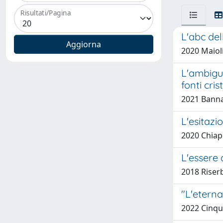
Risultati/Pagina
L'abc del
2020 Maioli
L'ambigua 
fonti cris
2021 Banna
L'esitazi
2020 Chiapp
L'essere 
2018 Riser
"L'eterna
2022 Cinqu