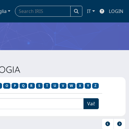
glia
IT
LOGIN
LOGIA
O
P
Q
R
S
T
U
V
W
X
Y
Z