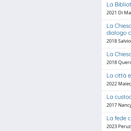
La Bibli
2021 Di Mau
La Chiesa
dialogo 
2018 Salvio
La Chies
2018 Quero
La città 
2022 Maier
La custod
2017 Nancy
La fede c
2023 Peruz