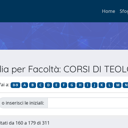
Home
Sfo
lia per Facoltà: CORSI DI TEO
ai a:
0-9
A
B
C
D
E
F
G
H
I
J
K
L
M
N
o inserisci le iniziali:
ltati da 160 a 179 di 311