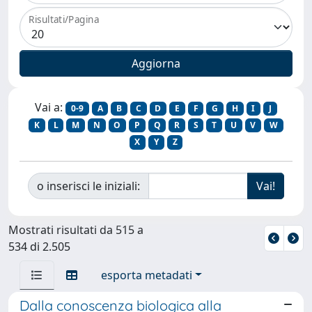
Risultati/Pagina
Vai a:
0-9
A
B
C
D
E
F
G
H
I
J
K
L
M
N
O
P
Q
R
S
T
U
V
W
X
Y
Z
o inserisci le iniziali:
Mostrati risultati da 515 a
534 di 2.505
esporta metadati
Dalla conoscenza biologica alla