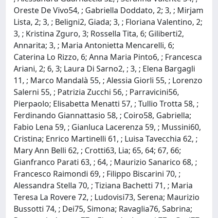
Oreste De Vivo54, ; Gabriella Doddato, 2; 3, ; Mirjam
Lista, 2; 3, ; Beligni2, Giada; 3, ; Floriana Valentino, 2;
3, ; Kristina Zguro, 3; Rossella Tita, 6; Giliberti2,
Annarita; 3, ; Maria Antonietta Mencarelli, 6;
Caterina Lo Rizzo, 6; Anna Maria Pinto6, ; Francesca
Ariani, 2; 6, 3; Laura Di Sarno2, ; 3, ; Elena Bargagli
11, ; Marco Mandalà 55, ; Alessia Giorli 55, ; Lorenzo
Salerni 55, ; Patrizia Zucchi 56, ; Parravicini56,
Pierpaolo; Elisabetta Menatti 57, ; Tullio Trotta 58, ;
Ferdinando Giannattasio 58, ; Coiro58, Gabriella;
Fabio Lena 59, ; Gianluca Lacerenza 59, ; Mussini60,
Cristina; Enrico Martinelli 61, ; Luisa Tavecchia 62, ;
Mary Ann Belli 62, ; Crotti63, Lia; 65, 64; 67, 66;
Gianfranco Parati 63, ; 64, ; Maurizio Sanarico 68, ;
Francesco Raimondi 69, ; Filippo Biscarini 70, ;
Alessandra Stella 70, ; Tiziana Bachetti 71, ; Maria
Teresa La Rovere 72, ; Ludovisi73, Serena; Maurizio
Bussotti 74, ; Dei75, Simona; Ravaglia76, Sabrina;