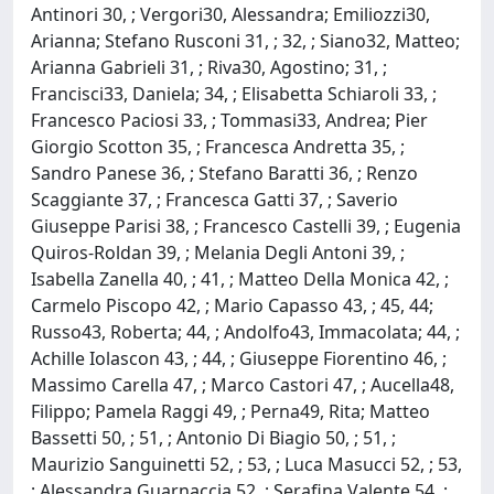
Antinori 30, ; Vergori30, Alessandra; Emiliozzi30,
Arianna; Stefano Rusconi 31, ; 32, ; Siano32, Matteo;
Arianna Gabrieli 31, ; Riva30, Agostino; 31, ;
Francisci33, Daniela; 34, ; Elisabetta Schiaroli 33, ;
Francesco Paciosi 33, ; Tommasi33, Andrea; Pier
Giorgio Scotton 35, ; Francesca Andretta 35, ;
Sandro Panese 36, ; Stefano Baratti 36, ; Renzo
Scaggiante 37, ; Francesca Gatti 37, ; Saverio
Giuseppe Parisi 38, ; Francesco Castelli 39, ; Eugenia
Quiros-Roldan 39, ; Melania Degli Antoni 39, ;
Isabella Zanella 40, ; 41, ; Matteo Della Monica 42, ;
Carmelo Piscopo 42, ; Mario Capasso 43, ; 45, 44;
Russo43, Roberta; 44, ; Andolfo43, Immacolata; 44, ;
Achille Iolascon 43, ; 44, ; Giuseppe Fiorentino 46, ;
Massimo Carella 47, ; Marco Castori 47, ; Aucella48,
Filippo; Pamela Raggi 49, ; Perna49, Rita; Matteo
Bassetti 50, ; 51, ; Antonio Di Biagio 50, ; 51, ;
Maurizio Sanguinetti 52, ; 53, ; Luca Masucci 52, ; 53,
; Alessandra Guarnaccia 52, ; Serafina Valente 54, ;