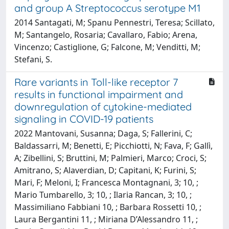
and group A Streptococcus serotype M1
2014 Santagati, M; Spanu Pennestri, Teresa; Scillato,
M; Santangelo, Rosaria; Cavallaro, Fabio; Arena,
Vincenzo; Castiglione, G; Falcone, M; Venditti, M;
Stefani, S.
Rare variants in Toll-like receptor 7
results in functional impairment and
downregulation of cytokine-mediated
signaling in COVID-19 patients
2022 Mantovani, Susanna; Daga, S; Fallerini, C;
Baldassarri, M; Benetti, E; Picchiotti, N; Fava, F; Gallì,
A; Zibellini, S; Bruttini, M; Palmieri, Marco; Croci, S;
Amitrano, S; Alaverdian, D; Capitani, K; Furini, S;
Mari, F; Meloni, I; Francesca Montagnani, 3; 10, ;
Mario Tumbarello, 3; 10, ; Ilaria Rancan, 3; 10, ;
Massimiliano Fabbiani 10, ; Barbara Rossetti 10, ;
Laura Bergantini 11, ; Miriana D’Alessandro 11, ;