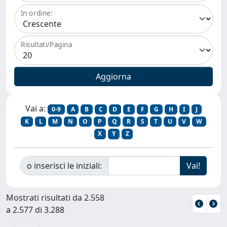
In ordine:
Risultati/Pagina
Vai a:
0-9
A
B
C
D
E
F
G
H
I
J
K
L
M
N
O
P
Q
R
S
T
U
V
W
X
Y
Z
o inserisci le iniziali:
Mostrati risultati da 2.558
a 2.577 di 3.288