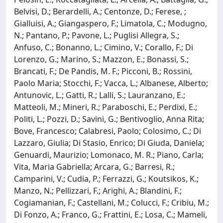
Belvisi, D.; Berardelli, A.; Centonze, D.; Ferese, ;
Gialluisi, A.; Giangaspero, F.; Limatola, C.; Modugno,
N.; Pantano, P.; Pavone, L.; Puglisi Allegra, S.;
Anfuso, C.; Bonanno, L.; Cimino, V.; Corallo, F.; Di
Lorenzo, G.; Marino, S.; Mazzon, E.; Bonassi, S.;
Brancati, F.; De Pandis, M. F.; Picconi, B.; Rossini,
Paolo Maria; Stocchi, F.; Vacca, L.; Albanese, Alberto;
Antunovic, L.; Gatti, R.; Lalli, S.; Lauranzano, E.;
Matteoli, M.; Mineri, R.; Paraboschi, E.; Perdixi, E.;
Politi, L.; Pozzi, D.; Savini, G.; Bentivoglio, Anna Rita;
Bove, Francesco; Calabresi, Paolo; Colosimo, C.; Di
Lazzaro, Giulia; Di Stasio, Enrico; Di Giuda, Daniela;
Genuardi, Maurizio; Lomonaco, M. R.; Piano, Carla;
Vita, Maria Gabriella; Arcara, G.; Barresi, R.;
Camparini, V.; Cudia, P.; Ferrazzi, G.; Koutsikos, K.;
Manzo, N.; Pellizzari, F.; Arighi, A.; Blandini, F.;
Cogiamanian, F.; Castellani, M.; Colucci, F.; Cribiu, M.;
Di Fonzo, A.; Franco, G.; Frattini, E.; Losa, C.; Mameli,