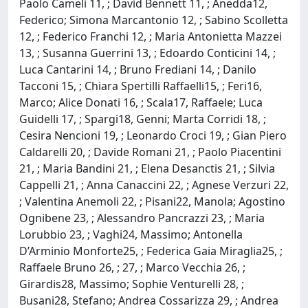
Paolo Cameli 11, ; David Bennett 11, ; Anedda12,
Federico; Simona Marcantonio 12, ; Sabino Scolletta
12, ; Federico Franchi 12, ; Maria Antonietta Mazzei
13, ; Susanna Guerrini 13, ; Edoardo Conticini 14, ;
Luca Cantarini 14, ; Bruno Frediani 14, ; Danilo
Tacconi 15, ; Chiara Spertilli Raffaelli15, ; Feri16,
Marco; Alice Donati 16, ; Scala17, Raffaele; Luca
Guidelli 17, ; Spargi18, Genni; Marta Corridi 18, ;
Cesira Nencioni 19, ; Leonardo Croci 19, ; Gian Piero
Caldarelli 20, ; Davide Romani 21, ; Paolo Piacentini
21, ; Maria Bandini 21, ; Elena Desanctis 21, ; Silvia
Cappelli 21, ; Anna Canaccini 22, ; Agnese Verzuri 22,
; Valentina Anemoli 22, ; Pisani22, Manola; Agostino
Ognibene 23, ; Alessandro Pancrazzi 23, ; Maria
Lorubbio 23, ; Vaghi24, Massimo; Antonella
D’Arminio Monforte25, ; Federica Gaia Miraglia25, ;
Raffaele Bruno 26, ; 27, ; Marco Vecchia 26, ;
Girardis28, Massimo; Sophie Venturelli 28, ;
Busani28, Stefano; Andrea Cossarizza 29, ; Andrea