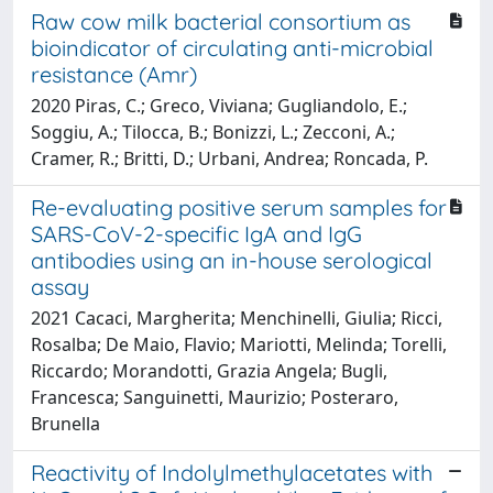
Raw cow milk bacterial consortium as
bioindicator of circulating anti-microbial
resistance (Amr)
2020 Piras, C.; Greco, Viviana; Gugliandolo, E.;
Soggiu, A.; Tilocca, B.; Bonizzi, L.; Zecconi, A.;
Cramer, R.; Britti, D.; Urbani, Andrea; Roncada, P.
Re-evaluating positive serum samples for
SARS-CoV-2-specific IgA and IgG
antibodies using an in-house serological
assay
2021 Cacaci, Margherita; Menchinelli, Giulia; Ricci,
Rosalba; De Maio, Flavio; Mariotti, Melinda; Torelli,
Riccardo; Morandotti, Grazia Angela; Bugli,
Francesca; Sanguinetti, Maurizio; Posteraro,
Brunella
Reactivity of Indolylmethylacetates with