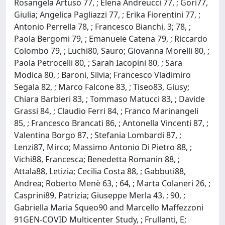
Rosangela Artuso 77, ; Elena Andreucci 77, ; Gori77,
Giulia; Angelica Pagliazzi 77, ; Erika Fiorentini 77, ;
Antonio Perrella 78, ; Francesco Bianchi, 3; 78, ;
Paola Bergomi 79, ; Emanuele Catena 79, ; Riccardo
Colombo 79, ; Luchi80, Sauro; Giovanna Morelli 80, ;
Paola Petrocelli 80, ; Sarah Iacopini 80, ; Sara
Modica 80, ; Baroni, Silvia; Francesco Vladimiro
Segala 82, ; Marco Falcone 83, ; Tiseo83, Giusy;
Chiara Barbieri 83, ; Tommaso Matucci 83, ; Davide
Grassi 84, ; Claudio Ferri 84, ; Franco Marinangeli
85, ; Francesco Brancati 86, ; Antonella Vincenti 87, ;
Valentina Borgo 87, ; Stefania Lombardi 87, ;
Lenzi87, Mirco; Massimo Antonio Di Pietro 88, ;
Vichi88, Francesca; Benedetta Romanin 88, ;
Attala88, Letizia; Cecilia Costa 88, ; Gabbuti88,
Andrea; Roberto Menè 63, ; 64, ; Marta Colaneri 26, ;
Casprini89, Patrizia; Giuseppe Merla 43, ; 90, ;
Gabriella Maria Squeo90 and Marcello Maffezzoni
91GEN-COVID Multicenter Study, ; Frullanti, E;