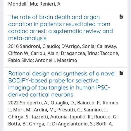
Mondelli, Mu; Renieri, A
The rate of brain death and organ
donation in patients resuscitated from
cardiac arrest: a systematic review and
meta-analysis
2016 Sandroni, Claudio; D'Arrigo, Sonia; Callaway,
Clifton W; Cariou, Alain; Dragancea, Irina; Taccone,
Fabio Silvio; Antonelli, Massimo
Rational design and synthesis of a novel
BODIPY-based probe for selective
imaging of tau tangles in human iPSC-
derived cortical neurons
2022 Soloperto, A.; Quaglio, D.; Baiocco, P.; Romeo,
I.; Mori, M.; Ardini, M.; Presutti, C.; Sannino, I.;
Ghirga, S.; Iazzetti, Antonia; Ippoliti, R.; Ruocco, G.;
Botta, B.; Ghirga, F.; Di Angelantonio, S.; Boffi, A.