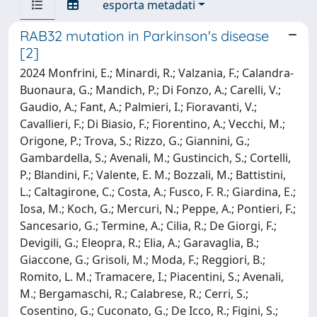
esporta metadati
RAB32 mutation in Parkinson's disease
[2]
2024 Monfrini, E.; Minardi, R.; Valzania, F.; Calandra-
Buonaura, G.; Mandich, P.; Di Fonzo, A.; Carelli, V.;
Gaudio, A.; Fant, A.; Palmieri, I.; Fioravanti, V.;
Cavallieri, F.; Di Biasio, F.; Fiorentino, A.; Vecchi, M.;
Origone, P.; Trova, S.; Rizzo, G.; Giannini, G.;
Gambardella, S.; Avenali, M.; Gustincich, S.; Cortelli,
P.; Blandini, F.; Valente, E. M.; Bozzali, M.; Battistini,
L.; Caltagirone, C.; Costa, A.; Fusco, F. R.; Giardina, E.;
Iosa, M.; Koch, G.; Mercuri, N.; Peppe, A.; Pontieri, F.;
Sancesario, G.; Termine, A.; Cilia, R.; De Giorgi, F.;
Devigili, G.; Eleopra, R.; Elia, A.; Garavaglia, B.;
Giaccone, G.; Grisoli, M.; Moda, F.; Reggiori, B.;
Romito, L. M.; Tramacere, I.; Piacentini, S.; Avenali,
M.; Bergamaschi, R.; Calabrese, R.; Cerri, S.;
Cosentino, G.; Cuconato, G.; De Icco, R.; Figini, S.;