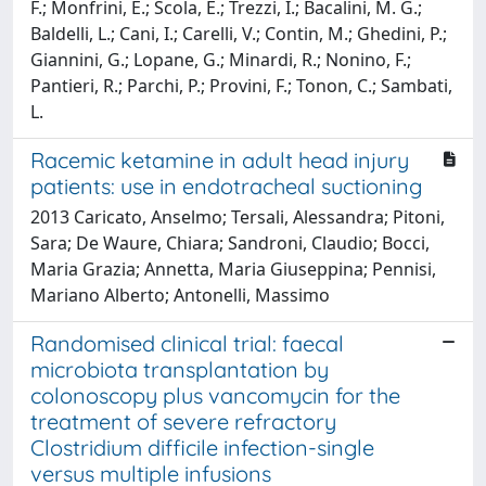
F.; Monfrini, E.; Scola, E.; Trezzi, I.; Bacalini, M. G.;
Baldelli, L.; Cani, I.; Carelli, V.; Contin, M.; Ghedini, P.;
Giannini, G.; Lopane, G.; Minardi, R.; Nonino, F.;
Pantieri, R.; Parchi, P.; Provini, F.; Tonon, C.; Sambati,
L.
Racemic ketamine in adult head injury
patients: use in endotracheal suctioning
2013 Caricato, Anselmo; Tersali, Alessandra; Pitoni,
Sara; De Waure, Chiara; Sandroni, Claudio; Bocci,
Maria Grazia; Annetta, Maria Giuseppina; Pennisi,
Mariano Alberto; Antonelli, Massimo
Randomised clinical trial: faecal
microbiota transplantation by
colonoscopy plus vancomycin for the
treatment of severe refractory
Clostridium difficile infection-single
versus multiple infusions