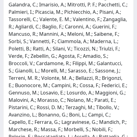
Galandra, C.; Imarisio, A.; Mitrotti, P. F.; Pacchetti, C.;
Palmieri, I.; Picascia, M.; Pichiecchio, A.; Pisani, A.;
Tassorelli, C.; Valente, E. M.; Valentino, F.; Zangaglia,
R.; Agliardi, C.; Baglio, F.; Caronni, A.; Guerini, F.;
Mancuso, R.; Mannini, A.; Meloni, M.; Saibene, F.;
Sorbi, S.; Vannetti, F.; Ciammola, A.; Maderna, L.;
Poletti, B.; Ratti, A.; Silani, V.; Ticozzi, N.; Triulzi, F.;
Verde, F.; Zebellin, G.; Agosta, F.; Amadio, S.;
Broccoli, V.; Cardamone, R.; Filippi, M.; Galantucci,
S.; Gianolli, L.; Morelli, M.; Sarasso, E.; Sassone, J.;
Terreni, M. R.; Volonte, M. A.; Bellazzi, R.; Brigonzi,
E.; Buonocore, M.; Campini, R.; Cossa, F.; Federici, E.;
Gennuso, M.; Losavio, E.; Losurdo, A.; Maggioni, G.;
Malovini, A.; Morasso, C.; Nolano, M.; Parati, E.;
Pistarini, C.; Rossi, D. M.; Terzaghi, M.; Tibollo, V.;
Avanzino, L.; Bonanno, G.; Boni, L.; Campi, C.;
Capello, E.; Ferrara, G.; Lagravinese, G.; Mandich, P.;
Marchese, R.; Massa, F.; Morbelli, S.; Nobili, F.;
Pelosin, E.; Roccatagliata, L.; Arcella, A.; Battaglia, G.;