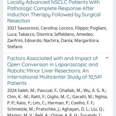
Locally Advanced NSCLC Patients With
Pathologic Complete Response After
Induction Therapy Followed by Surgical
Resection
2021 Sassorossi, Carolina; Lococo, Filippo; Pogliani,
Luca; Tabacco, Diomira; Iaffaldano, Amedeo;
Zanfrini, Edoardo; Nachira, Dania; Margaritora,
Stefano
Factors Associated with and Impact of
Open Conversion in Laparoscopic and
Robotic Minor Liver Resections: An
International Multicenter Study of 10,541
Patients
2024 Saleh, M.; Pascual, F.; Ghallab, M.; Wu, A. G. R.;
Chin, K. -M.; Ratti, F.; Giglio, M. C.; Garatti, M.; Nghia,
P. P.; Kato, Y.; Lim, C.; Herman, P.; Coelho, F. F.;
Schmelzle, M.; Pratschke, J.; Aghayan, D. L.; Liu, Q.;
Marino, M. V.; Belli, A.; Chiow, A. K. H.; Sucandy, I.;