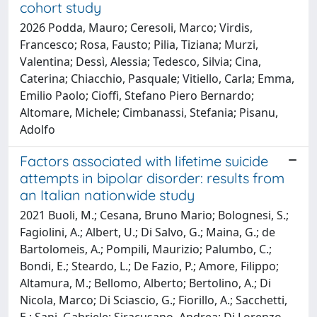
cohort study
2026 Podda, Mauro; Ceresoli, Marco; Virdis,
Francesco; Rosa, Fausto; Pilia, Tiziana; Murzi,
Valentina; Dessì, Alessia; Tedesco, Silvia; Cina,
Caterina; Chiacchio, Pasquale; Vitiello, Carla; Emma,
Emilio Paolo; Cioffi, Stefano Piero Bernardo;
Altomare, Michele; Cimbanassi, Stefania; Pisanu,
Adolfo
Factors associated with lifetime suicide
attempts in bipolar disorder: results from
an Italian nationwide study
2021 Buoli, M.; Cesana, Bruno Mario; Bolognesi, S.;
Fagiolini, A.; Albert, U.; Di Salvo, G.; Maina, G.; de
Bartolomeis, A.; Pompili, Maurizio; Palumbo, C.;
Bondi, E.; Steardo, L.; De Fazio, P.; Amore, Filippo;
Altamura, M.; Bellomo, Alberto; Bertolino, A.; Di
Nicola, Marco; Di Sciascio, G.; Fiorillo, A.; Sacchetti,
E.; Sani, Gabriele; Siracusano, Andrea; Di Lorenzo,