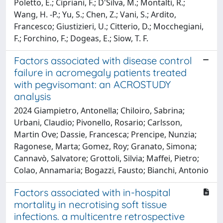
Poletto, E.; Cipriani, F.; D'Silva, M.; Montalti, R.;
Wang, H. -P.; Yu, S.; Chen, Z.; Vani, S.; Ardito,
Francesco; Giustizieri, U.; Citterio, D.; Mocchegiani,
F.; Forchino, F.; Dogeas, E.; Siow, T. F.
Factors associated with disease control
failure in acromegaly patients treated
with pegvisomant: an ACROSTUDY
analysis
2024 Giampietro, Antonella; Chiloiro, Sabrina;
Urbani, Claudio; Pivonello, Rosario; Carlsson,
Martin Ove; Dassie, Francesca; Prencipe, Nunzia;
Ragonese, Marta; Gomez, Roy; Granato, Simona;
Cannavò, Salvatore; Grottoli, Silvia; Maffei, Pietro;
Colao, Annamaria; Bogazzi, Fausto; Bianchi, Antonio
Factors associated with in-hospital
mortality in necrotising soft tissue
infections. a multicentre retrospective