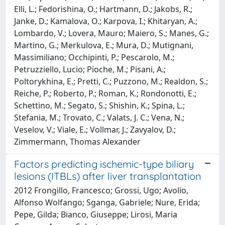
Elli, L.; Fedorishina, O.; Hartmann, D.; Jakobs, R.;
Janke, D.; Kamalova, O.; Karpova, I.; Khitaryan, A.;
Lombardo, V.; Lovera, Mauro; Maiero, S.; Manes, G.;
Martino, G.; Merkulova, E.; Mura, D.; Mutignani,
Massimiliano; Occhipinti, P.; Pescarolo, M.;
Petruzziello, Lucio; Pioche, M.; Pisani, A.;
Poltorykhina, E.; Pretti, C.; Puzzono, M.; Realdon, S.;
Reiche, P.; Roberto, P.; Roman, K.; Rondonotti, E.;
Schettino, M.; Segato, S.; Shishin, K.; Spina, L.;
Stefania, M.; Trovato, C.; Valats, J. C.; Vena, N.;
Veselov, V.; Viale, E.; Vollmar, J.; Zavyalov, D.;
Zimmermann, Thomas Alexander
Factors predicting ischemic-type biliary
lesions (ITBLs) after liver transplantation
2012 Frongillo, Francesco; Grossi, Ugo; Avolio,
Alfonso Wolfango; Sganga, Gabriele; Nure, Erida;
Pepe, Gilda; Bianco, Giuseppe; Lirosi, Maria