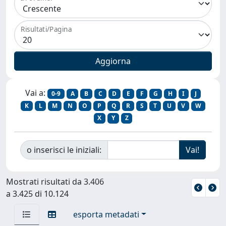
Risultati/Pagina
Vai a:
0-9
A
B
C
D
E
F
G
H
I
J
K
L
M
N
O
P
Q
R
S
T
U
V
W
X
Y
Z
o inserisci le iniziali:
Mostrati risultati da 3.406
a 3.425 di 10.124
esporta metadati