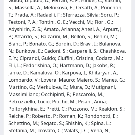
Guido; Dipaolo, D.; Ferrari, A. P.; Hinkel, C.; Kashin,
S.; Massella, A.; Melnikova, E.; Orsatti, A.; Ponchon,
T.; Prada, A.; Radaelli, F.; Sferrazza, Silvia; Soru, P.;
Testoni, P. A.; Tontini, G. E.; Vecchi, M.; Fiori, G.;
Adyshirin, Z. S.; Amato, Arianna; Anesi, A.; Arpurt, J.
P.; Attardo, S.; Balzarini, M.; Bellon, S.; Benini, M.;
Blanc, P.; Bonato, G.; Bordin, D.; Bravi, I.; Bulanova,
N.; Bunkova, E.; Cadoni, S.; Carparelli, S.; Chashkova,
E. Y.; Ciprandi, Guido; Ciuffini, Cristina; Codazzi, M.;
Elli, L.; Fedorishina, O.; Hartmann, D.; Jakobs, R.;
Janke, D.; Kamalova, O.; Karpova, I.; Khitaryan, A.;
Lombardo, V.; Lovera, Mauro; Maiero, S.; Manes, G.;
Martino, G.; Merkulova, E.; Mura, D.; Mutignani,
Massimiliano; Occhipinti, P.; Pescarolo, M.;
Petruzziello, Lucio; Pioche, M.; Pisani, Anna;
Poltorykhina, E.; Pretti, C.; Puzzono, M.; Realdon, S.;
Reiche, P.; Roberto, P.; Roman, K.; Rondonotti, E.;
Schettino, M.; Segato, S.; Shishin, K.; Spina, L.;
Stefania, M.; Trovato, C.; Valats, J. C.; Vena, N.;