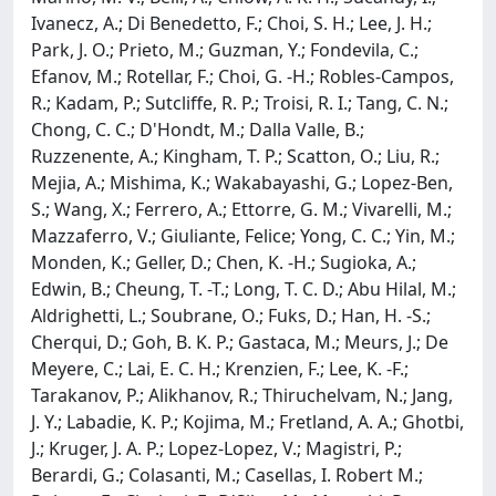
Ivanecz, A.; Di Benedetto, F.; Choi, S. H.; Lee, J. H.;
Park, J. O.; Prieto, M.; Guzman, Y.; Fondevila, C.;
Efanov, M.; Rotellar, F.; Choi, G. -H.; Robles-Campos,
R.; Kadam, P.; Sutcliffe, R. P.; Troisi, R. I.; Tang, C. N.;
Chong, C. C.; D'Hondt, M.; Dalla Valle, B.;
Ruzzenente, A.; Kingham, T. P.; Scatton, O.; Liu, R.;
Mejia, A.; Mishima, K.; Wakabayashi, G.; Lopez-Ben,
S.; Wang, X.; Ferrero, A.; Ettorre, G. M.; Vivarelli, M.;
Mazzaferro, V.; Giuliante, Felice; Yong, C. C.; Yin, M.;
Monden, K.; Geller, D.; Chen, K. -H.; Sugioka, A.;
Edwin, B.; Cheung, T. -T.; Long, T. C. D.; Abu Hilal, M.;
Aldrighetti, L.; Soubrane, O.; Fuks, D.; Han, H. -S.;
Cherqui, D.; Goh, B. K. P.; Gastaca, M.; Meurs, J.; De
Meyere, C.; Lai, E. C. H.; Krenzien, F.; Lee, K. -F.;
Tarakanov, P.; Alikhanov, R.; Thiruchelvam, N.; Jang,
J. Y.; Labadie, K. P.; Kojima, M.; Fretland, A. A.; Ghotbi,
J.; Kruger, J. A. P.; Lopez-Lopez, V.; Magistri, P.;
Berardi, G.; Colasanti, M.; Casellas, I. Robert M.;