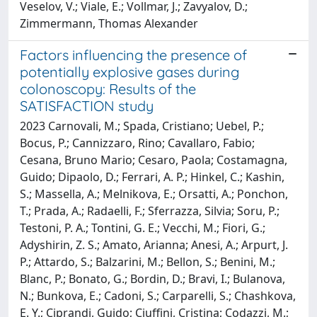
Veselov, V.; Viale, E.; Vollmar, J.; Zavyalov, D.;
Zimmermann, Thomas Alexander
Factors influencing the presence of
potentially explosive gases during
colonoscopy: Results of the
SATISFACTION study
2023 Carnovali, M.; Spada, Cristiano; Uebel, P.;
Bocus, P.; Cannizzaro, Rino; Cavallaro, Fabio;
Cesana, Bruno Mario; Cesaro, Paola; Costamagna,
Guido; Dipaolo, D.; Ferrari, A. P.; Hinkel, C.; Kashin,
S.; Massella, A.; Melnikova, E.; Orsatti, A.; Ponchon,
T.; Prada, A.; Radaelli, F.; Sferrazza, Silvia; Soru, P.;
Testoni, P. A.; Tontini, G. E.; Vecchi, M.; Fiori, G.;
Adyshirin, Z. S.; Amato, Arianna; Anesi, A.; Arpurt, J.
P.; Attardo, S.; Balzarini, M.; Bellon, S.; Benini, M.;
Blanc, P.; Bonato, G.; Bordin, D.; Bravi, I.; Bulanova,
N.; Bunkova, E.; Cadoni, S.; Carparelli, S.; Chashkova,
E. Y.; Ciprandi, Guido; Ciuffini, Cristina; Codazzi, M.;