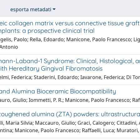
esporta metadati
c collagen matrix versus connective tissue graft
plants: a prospective clinical trial
elis, Paolo; Rella, Edoardo; Manicone, Paolo Francesco; Ligu
Antonio
nn-Laband-1 Syndrome: Clinical, Histological, a
ith Hereditary Gingival Fibromatosis
lmi, Federica; Staderini, Edoardo; Iavarone, Federica; Di Ton
 and Alumina Bioceramic Biocompatibility
ro, Giulio; Iommetti, P. R.; Manicone, Paolo Francesco; Raff
toughened alumina (ZTA) powders: ultrastructural
li, Maria Silvia; Maccauro, Giulio; Graci, Calogero; Cittadini,
entina; Manicone, Paolo Francesco; Raffaelli, Luca; Murator