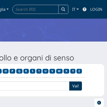
glia
IT
LOGIN
llo e organi di senso
O
P
Q
R
S
T
U
V
W
X
Y
Z