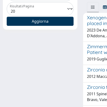
Risultati/Pagina
Xenogenei
placed im
2023 De Ang
D'Addona, 
Zimmerma
Patient w
2019 Guglie
Zirconia
2012 Maccau
Zirconia 
2011 Spinel
Bravo, Val