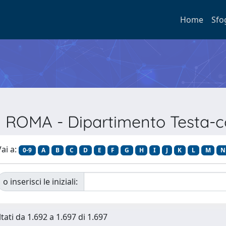
Home
Sfo
a ROMA - Dipartimento Testa-co
ai a:
0-9
A
B
C
D
E
F
G
H
I
J
K
L
M
N
o inserisci le iniziali:
tati da 1.692 a 1.697 di 1.697