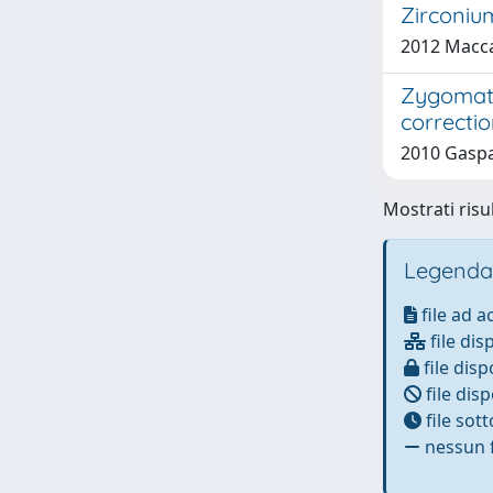
Zirconiu
2012 Maccau
Zygomatic
correcti
2010 Gaspar
Mostrati risul
Legenda
file ad 
file dis
file disp
file disp
file sot
nessun f