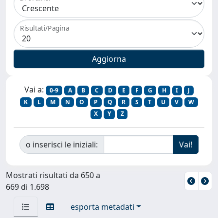
Risultati/Pagina
Vai a:
0-9
A
B
C
D
E
F
G
H
I
J
K
L
M
N
O
P
Q
R
S
T
U
V
W
X
Y
Z
o inserisci le iniziali:
Mostrati risultati da 650 a
669 di 1.698
esporta metadati