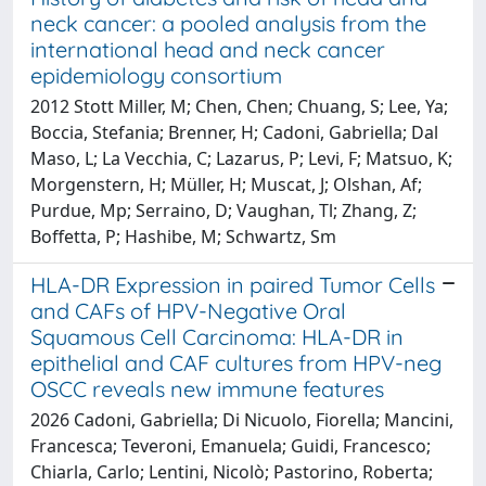
neck cancer: a pooled analysis from the
international head and neck cancer
epidemiology consortium
2012 Stott Miller, M; Chen, Chen; Chuang, S; Lee, Ya;
Boccia, Stefania; Brenner, H; Cadoni, Gabriella; Dal
Maso, L; La Vecchia, C; Lazarus, P; Levi, F; Matsuo, K;
Morgenstern, H; Müller, H; Muscat, J; Olshan, Af;
Purdue, Mp; Serraino, D; Vaughan, Tl; Zhang, Z;
Boffetta, P; Hashibe, M; Schwartz, Sm
HLA-DR Expression in paired Tumor Cells
and CAFs of HPV-Negative Oral
Squamous Cell Carcinoma: HLA-DR in
epithelial and CAF cultures from HPV-neg
OSCC reveals new immune features
2026 Cadoni, Gabriella; Di Nicuolo, Fiorella; Mancini,
Francesca; Teveroni, Emanuela; Guidi, Francesco;
Chiarla, Carlo; Lentini, Nicolò; Pastorino, Roberta;