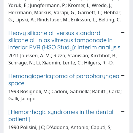
Yoruk, E.; Jungfermann, P.; Kromer, I.; Wrede, J.;
Herrmann, Markus; Varapi, G.; Garnett, L.; Hebbar,
G.; Lipski, A.; Rindsfuser, M.; Eriksson, L.; Belting, C.
Heavy silicone oil versus standard
silicone oil in as vitreous tamponade in
inferior PVR (HSO Study): Interim analysis
2011 Joussen, A. M.; Rizzo, Stanislao; Kirchhof, B.;
Schrage, N.; Li, Xiaomin; Lente, C.; Hilgers, R. -D.
Hemangiopericytoma of parapharyngeal
space
1993 Rosignoli, M.; Cadoni, Gabriella; Rabitti, Carla;
Galli, Jacopo
[Hemorrhagic syndromes in the dental
patient]
1990 Polisini, J C; D'Addona, Antonio; Caputi, S;