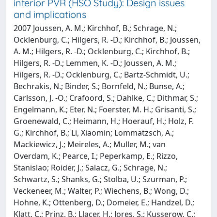
inferior PVR (HSO Study): Design issues
and implications
2007 Joussen, A. M.; Kirchhof, B.; Schrage, N.;
Ocklenburg, C.; Hilgers, R. -D.; Kirchhof, B.; Joussen,
A. M.; Hilgers, R. -D.; Ocklenburg, C.; Kirchhof, B.;
Hilgers, R. -D.; Lemmen, K. -D.; Joussen, A. M.;
Hilgers, R. -D.; Ocklenburg, C.; Bartz-Schmidt, U.;
Bechrakis, N.; Binder, S.; Bornfeld, N.; Bunse, A.;
Carlsson, J. -O.; Crafoord, S.; Dahlke, C.; Dithmar, S.;
Engelmann, K.; Eter, N.; Foerster, M. H.; Grisanti, S.;
Groenewald, C.; Heimann, H.; Hoerauf, H.; Holz, F.
G.; Kirchhof, B.; Li, Xiaomin; Lommatzsch, A.;
Mackiewicz, J.; Meireles, A.; Muller, M.; van
Overdam, K.; Pearce, I.; Peperkamp, E.; Rizzo,
Stanislao; Roider, J.; Salacz, G.; Schrage, N.;
Schwartz, S.; Shanks, G.; Stolba, U.; Szurman, P.;
Veckeneer, M.; Walter, P.; Wiechens, B.; Wong, D.;
Hohne, K.; Ottenberg, D.; Domeier, E.; Handzel, D.;
Klatt, C.; Prinz, B.; Llacer, H.; Jores, S.; Kusserow, C.;