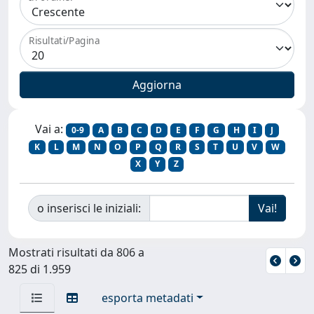
Risultati/Pagina
Vai a:
0-9
A
B
C
D
E
F
G
H
I
J
K
L
M
N
O
P
Q
R
S
T
U
V
W
X
Y
Z
o inserisci le iniziali:
Mostrati risultati da 806 a
825 di 1.959
esporta metadati