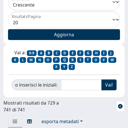
Risultati/Pagina
Vai a:
0-9
A
B
C
D
E
F
G
H
I
J
K
L
M
N
O
P
Q
R
S
T
U
V
W
X
Y
Z
o inserisci le iniziali:
Mostrati risultati da 729 a
741 di 741
esporta metadati