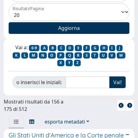
Risultati/Pagina
Vai a:
0-9
A
B
C
D
E
F
G
H
I
J
K
L
M
N
O
P
Q
R
S
T
U
V
W
X
Y
Z
o inserisci le iniziali:
Mostrati risultati da 156 a
175 di 512
esporta metadati
Gli Stati Uniti d’America e la Corte penale