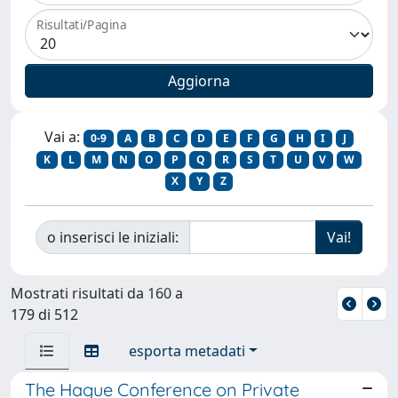
Risultati/Pagina
Vai a:
0-9
A
B
C
D
E
F
G
H
I
J
K
L
M
N
O
P
Q
R
S
T
U
V
W
X
Y
Z
o inserisci le iniziali:
Mostrati risultati da 160 a
179 di 512
esporta metadati
The Hague Conference on Private