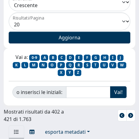
Risultati/Pagina
Vai a:
0-9
A
B
C
D
E
F
G
H
I
J
K
L
M
N
O
P
Q
R
S
T
U
V
W
X
Y
Z
o inserisci le iniziali:
Mostrati risultati da 402 a
421 di 1.763
esporta metadati