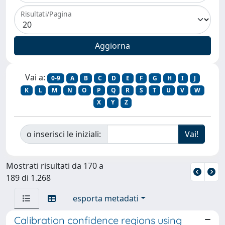
Risultati/Pagina
Vai a:
0-9
A
B
C
D
E
F
G
H
I
J
K
L
M
N
O
P
Q
R
S
T
U
V
W
X
Y
Z
o inserisci le iniziali:
Mostrati risultati da 170 a
189 di 1.268
esporta metadati
Calibration confidence regions using