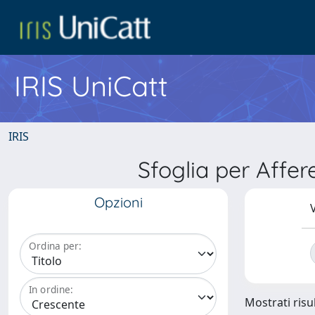
IRIS UniCatt
IRIS
Sfoglia per Affe
Opzioni
V
Ordina per:
In ordine:
Mostrati risul