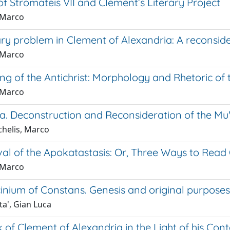
f Stromateis VII and Clement’s Literary Project
, Marco
ary problem in Clement of Alexandria: A reconsid
, Marco
ng of the Antichrist: Morphology and Rhetoric of
, Marco
. Deconstruction and Reconsideration of the Mu'taz
helis, Marco
val of the Apokatastasis: Or, Three Ways to Read
, Marco
cinium of Constans. Genesis and original purpose
ta', Gian Luca
 of Clement of Alexandria in the Light of his Co