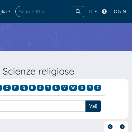
glia
IT
LOGIN
Scienze religiose
O
P
Q
R
S
T
U
V
W
X
Y
Z