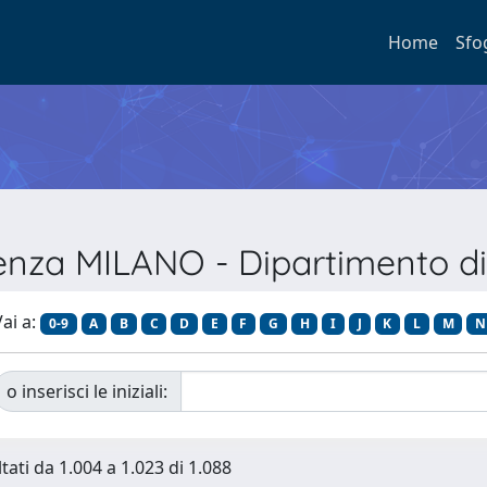
Home
Sfo
renza MILANO - Dipartimento di 
ai a:
0-9
A
B
C
D
E
F
G
H
I
J
K
L
M
N
o inserisci le iniziali:
tati da 1.004 a 1.023 di 1.088