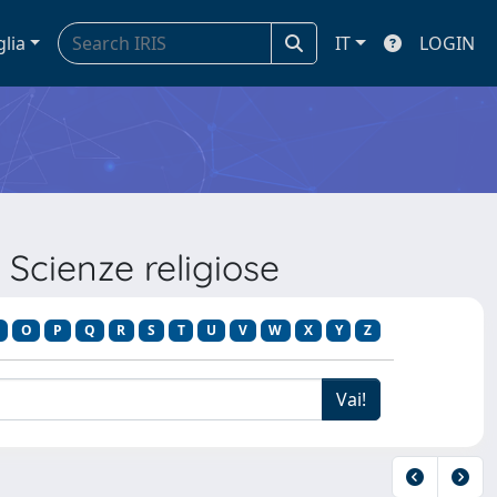
glia
IT
LOGIN
Scienze religiose
O
P
Q
R
S
T
U
V
W
X
Y
Z