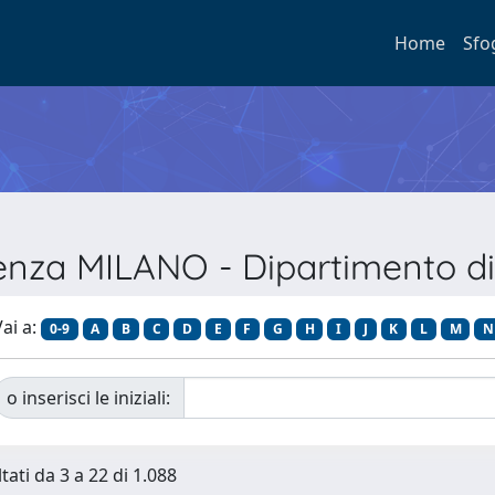
Home
Sfo
renza MILANO - Dipartimento di 
ai a:
0-9
A
B
C
D
E
F
G
H
I
J
K
L
M
N
o inserisci le iniziali:
tati da 3 a 22 di 1.088