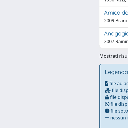
Amico del
2009 Branc
Anagogia 
2007 Raini
Mostrati risul
Legenda
file ad 
file dis
file disp
file disp
file sot
nessun f