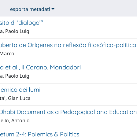
esporta metadati
ito di ‘dialogo’"
a, Paolo Luigi
berta de Orígenes na reflexão filosófico-política 
, Marco
a et al., Il Corano, Mondadori
a, Paolo Luigi
nemico dei lumi
ta', Gian Luca
habi Document as a Pedagogical and Educational T
ello, Antonio
tum 2-4: Polemics & Politics