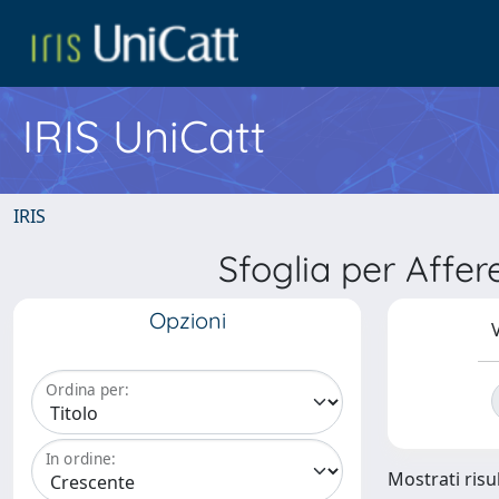
IRIS UniCatt
IRIS
Sfoglia per Affe
Opzioni
V
Ordina per:
In ordine:
Mostrati risul