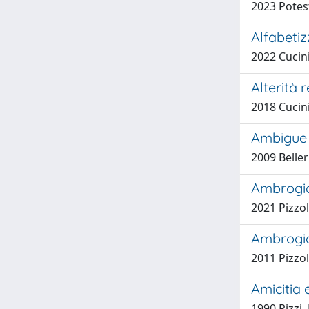
2023 Potes
Alfabetiz
2022 Cucini
Alterità 
2018 Cucini
Ambigue p
2009 Beller
Ambrogio 
2021 Pizzol
Ambrogio
2011 Pizzol
Amicitia 
1990 Rizzi