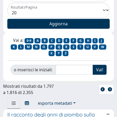
Risultati/Pagina
Vai a:
0-9
A
B
C
D
E
F
G
H
I
J
K
L
M
N
O
P
Q
R
S
T
U
V
W
X
Y
Z
o inserisci le iniziali:
Mostrati risultati da 1.797
a 1.816 di 2.355
esporta metadati
Il racconto degli anni di piombo sulla