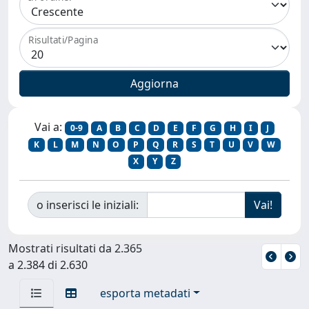
Risultati/Pagina
Vai a:
0-9
A
B
C
D
E
F
G
H
I
J
K
L
M
N
O
P
Q
R
S
T
U
V
W
X
Y
Z
o inserisci le iniziali:
Mostrati risultati da 2.365
a 2.384 di 2.630
esporta metadati