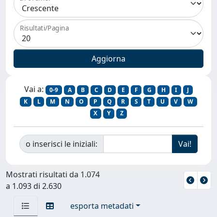
Risultati/Pagina
Vai a:
0-9
A
B
C
D
E
F
G
H
I
J
K
L
M
N
O
P
Q
R
S
T
U
V
W
X
Y
Z
o inserisci le iniziali:
Mostrati risultati da 1.074
a 1.093 di 2.630
esporta metadati