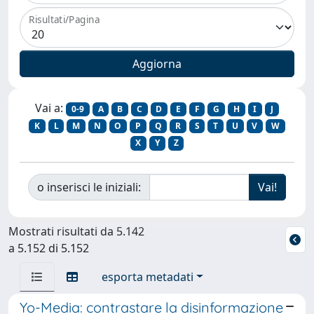
Risultati/Pagina
Vai a:
0-9
A
B
C
D
E
F
G
H
I
J
K
L
M
N
O
P
Q
R
S
T
U
V
W
X
Y
Z
o inserisci le iniziali:
Mostrati risultati da 5.142
a 5.152 di 5.152
esporta metadati
Yo-Media: contrastare la disinformazione