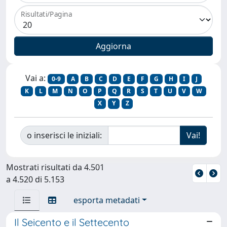
Risultati/Pagina
Vai a:
0-9
A
B
C
D
E
F
G
H
I
J
K
L
M
N
O
P
Q
R
S
T
U
V
W
X
Y
Z
o inserisci le iniziali:
Mostrati risultati da 4.501
a 4.520 di 5.153
esporta metadati
Il Seicento e il Settecento