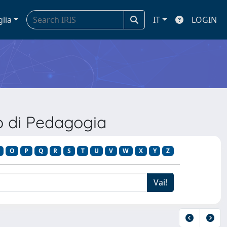
glia
IT
LOGIN
o di Pedagogia
O
P
Q
R
S
T
U
V
W
X
Y
Z