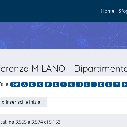
Home
Sfo
fferenza MILANO - Dipartiment
ai a:
0-9
A
B
C
D
E
F
G
H
I
J
K
L
M
N
o inserisci le iniziali:
tati da 3.555 a 3.574 di 5.153